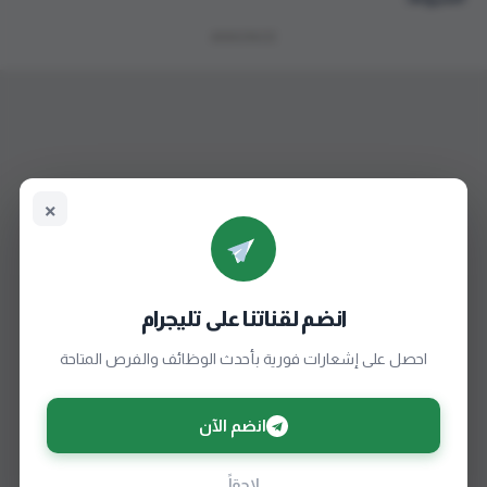
ANNONCE
×
انضم لقناتنا على تليجرام
احصل على إشعارات فورية بأحدث الوظائف والفرص المتاحة
انضم الآن
لاحقاً