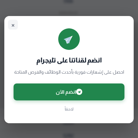
5106
ANNONCE
×
انضم لقناتنا على تليجرام
احصل على إشعارات فورية بأحدث الوظائف والفرص المتاحة
انضم الآن
لاحقاً
5284
5292