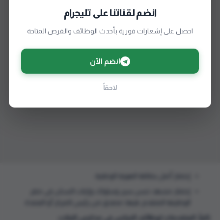
انضم لقناتنا على تليجرام
احصل على إشعارات فورية بأحدث الوظائف والفرص المتاحة
انضم الآن
لاحقاً
إحضار أصل بطاقة الهوية الوطنية.
إحضار مشهد حسن سير وسلوك، وإثبات السكن في مقر
الوظيفة المتقدم عليها، مصدق من رئيس المركز أو العمدة.
ثانياً: المتقدمات لوظائف الحراس في مدارس البنات: