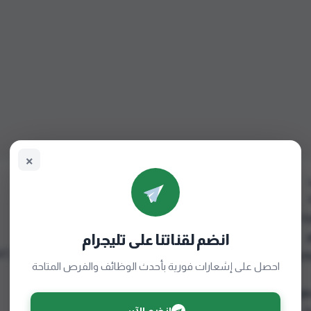
×
ة.
:
انضم لقناتنا على تليجرام
احصل على إشعارات فورية بأحدث الوظائف والفرص المتاحة
م:
 من خلال الرابط التالي: