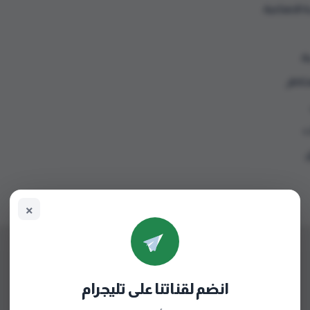
 الصناعية.
ة.
مخاطر.
.
.
×
ANNONCE
انضم لقناتنا على تليجرام