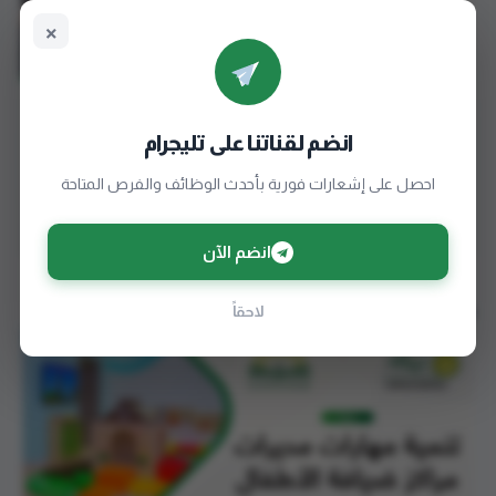
×
انضم لقناتنا على تليجرام
احصل على إشعارات فورية بأحدث الوظائف والفرص المتاحة
انضم الآن
لاحقاً
3- تنمية مهارات مديرات مراكز ضيافة الأطفال: