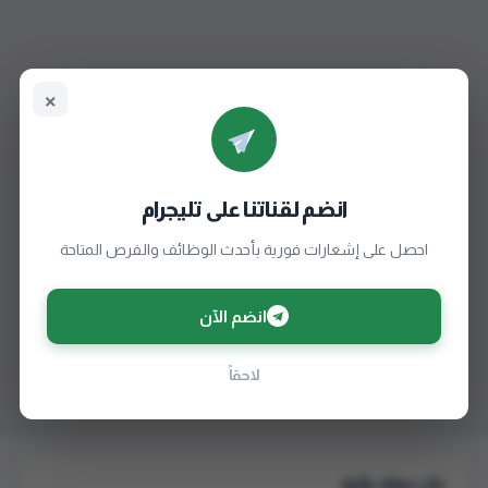
×
انضم لقناتنا على تليجرام
احصل على إشعارات فورية بأحدث الوظائف والفرص المتاحة
انضم الآن
لاحقاً
ذات صلة عالية