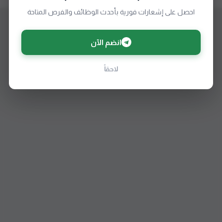
احصل على إشعارات فورية بأحدث الوظائف والفرص المتاحة
انضم الآن
لاحقاً