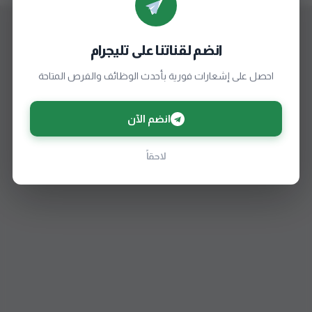
انضم لقناتنا على تليجرام
احصل على إشعارات فورية بأحدث الوظائف والفرص المتاحة
انضم الآن
لاحقاً