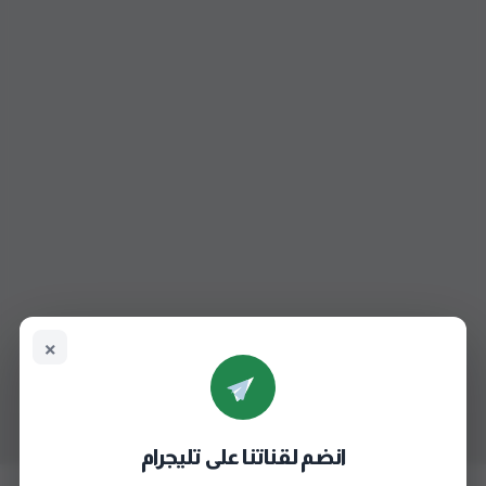
×
انضم لقناتنا على تليجرام